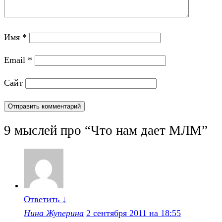
Имя
*
Email
*
Сайт
9 мыслей про “
Что нам дает МЛМ
”
Ответить
↓
Нина Жуперина
2 сентября 2011 на 18:55