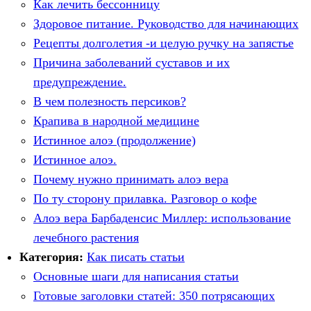
Как лечить бессонницу
Здоровое питание. Руководство для начинающих
Рецепты долголетия -и целую ручку на запястье
Причина заболеваний суставов и их
предупреждение.
В чем полезность персиков?
Крапива в народной медицине
Истинное алоэ (продолжение)
Истинное алоэ.
Почему нужно принимать алоэ вера
По ту сторону прилавка. Разговор о кофе
Алоэ вера Барбаденсис Миллер: использование
лечебного растения
Категория:
Как писать статьи
Основные шаги для написания статьи
Готовые заголовки статей: 350 потрясающих