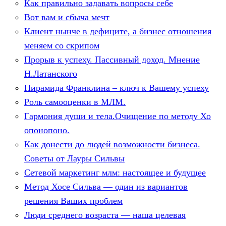
Как правильно задавать вопросы себе
Вот вам и сбыча мечт
Клиент нынче в дефиците, а бизнес отношения
меняем со скрипом
Прорыв к успеху. Пассивный доход. Мнение
Н.Латанского
Пирамида Франклина – ключ к Вашему успеху
Роль самооценки в МЛМ.
Гармония души и тела.Очищение по методу Хо
опонопоно.
Как донести до людей возможности бизнеса.
Советы от Лауры Сильвы
Сетевой маркетинг млм: настоящее и будущее
Метод Хосе Сильва — один из вариантов
решения Ваших проблем
Люди среднего возраста — наша целевая