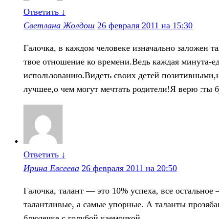
Ответить
↓
Светлана Жолдош
26 февраля 2011 на 15:30
Галочка, в каждом человеке изначально заложен та
твое отношение ко времени.Ведь каждая минута-ед
использованию.Видеть своих детей позитивными,
лучшее,о чем могут мечтать родители!Я верю :ты 
Ответить
↓
Ирина Евсеева
26 февраля 2011 на 20:50
Галочка, талант — это 10% успеха, все остальное 
талантливые, а самые упорные. А таланты прозябаю
блюдечке с голубой каемочкой.