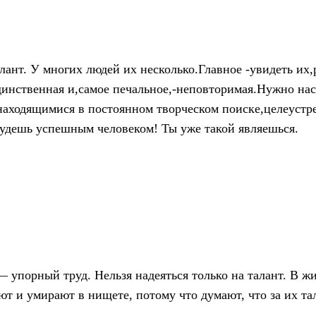
лант. У многих людей их несколько.Главное -увидеть их,
инственная и,самое печальное,-неповторимая.Нужно насл
находящимися в постоянном творческом поиске,целеус
будешь успешным человеком! Ты уже такой являешься.
— упорный труд. Нельзя надеяться только на талант. В ж
т и умирают в нищете, потому что думают, что за их та