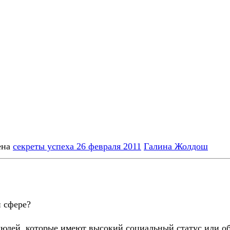
ена
секреты успеха
26 февраля 2011
Галина Жолдош
й сфере?
людей, которые имеют высокий социальный статус или 